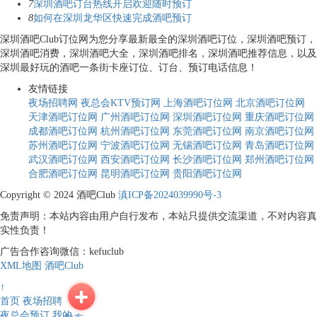
7
深圳酒吧订台热线开启欢迎随时预订
8
如何在深圳龙华区快速完成酒吧预订
深圳酒吧Club订位网为您分享最新最全的深圳酒吧订位，深圳酒吧预订，
深圳酒吧消费，深圳酒吧大全，深圳酒吧排名，深圳酒吧推荐信息，以及
深圳最好玩的酒吧一条街卡座订位、订台、预订电话信息！
友情链接
夜场招聘网
夜总会KTV预订网
上海酒吧订位网
北京酒吧订位网
天津酒吧订位网
广州酒吧订位网
深圳酒吧订位网
重庆酒吧订位网
成都酒吧订位网
杭州酒吧订位网
东莞酒吧订位网
南京酒吧订位网
苏州酒吧订位网
宁波酒吧订位网
无锡酒吧订位网
青岛酒吧订位网
武汉酒吧订位网
西安酒吧订位网
长沙酒吧订位网
郑州酒吧订位网
合肥酒吧订位网
昆明酒吧订位网
贵阳酒吧订位网
Copyright © 2024 酒吧Club
滇ICP备2024039990号-3
免责声明：本站内容由用户自行发布，本站只提供交流渠道，不对内容真
实性负责！
广告合作咨询微信：kefuclub
XML地图
酒吧Club
↑
首页
夜场招聘
夜总会预订
我的