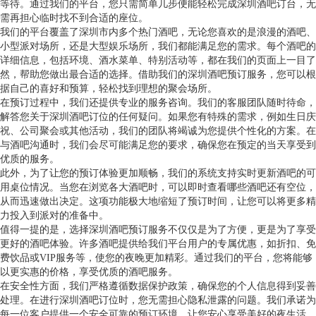
等待。通过我们的平台，您只需简单几步便能轻松完成深圳酒吧订台，无
需再担心临时找不到合适的座位。
我们的平台覆盖了深圳市内多个热门酒吧，无论您喜欢的是浪漫的酒吧、
小型派对场所，还是大型娱乐场所，我们都能满足您的需求。每个酒吧的
详细信息，包括环境、酒水菜单、特别活动等，都在我们的页面上一目了
然，帮助您做出最合适的选择。借助我们的深圳酒吧预订服务，您可以根
据自己的喜好和预算，轻松找到理想的聚会场所。
在预订过程中，我们还提供专业的服务咨询。我们的客服团队随时待命，
解答您关于深圳酒吧订位的任何疑问。如果您有特殊的需求，例如生日庆
祝、公司聚会或其他活动，我们的团队将竭诚为您提供个性化的方案。在
与酒吧沟通时，我们会尽可能满足您的要求，确保您在预定的当天享受到
优质的服务。
此外，为了让您的预订体验更加顺畅，我们的系统支持实时更新酒吧的可
用桌位情况。当您在浏览各大酒吧时，可以即时查看哪些酒吧还有空位，
从而迅速做出决定。这项功能极大地缩短了预订时间，让您可以将更多精
力投入到派对的准备中。
值得一提的是，选择深圳酒吧预订服务不仅仅是为了方便，更是为了享受
更好的酒吧体验。许多酒吧提供给我们平台用户的专属优惠，如折扣、免
费饮品或VIP服务等，使您的夜晚更加精彩。通过我们的平台，您将能够
以更实惠的价格，享受优质的酒吧服务。
在安全性方面，我们严格遵循数据保护政策，确保您的个人信息得到妥善
处理。在进行深圳酒吧订位时，您无需担心隐私泄露的问题。我们承诺为
每一位客户提供一个安全可靠的预订环境，让您安心享受美好的夜生活。