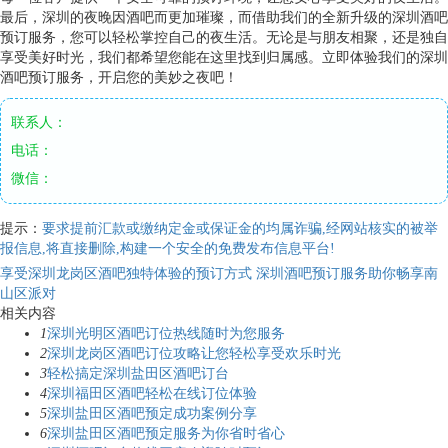
最后，深圳的夜晚因酒吧而更加璀璨，而借助我们的全新升级的深圳酒吧
预订服务，您可以轻松掌控自己的夜生活。无论是与朋友相聚，还是独自
享受美好时光，我们都希望您能在这里找到归属感。立即体验我们的深圳
酒吧预订服务，开启您的美妙之夜吧！
联系人：
电话：
微信：
提示：
要求提前汇款或缴纳定金或保证金的均属诈骗,经网站核实的被举
报信息,将直接删除,构建一个安全的免费发布信息平台!
享受深圳龙岗区酒吧独特体验的预订方式
深圳酒吧预订服务助你畅享南
山区派对
相关内容
1
深圳光明区酒吧订位热线随时为您服务
2
深圳龙岗区酒吧订位攻略让您轻松享受欢乐时光
3
轻松搞定深圳盐田区酒吧订台
4
深圳福田区酒吧轻松在线订位体验
5
深圳盐田区酒吧预定成功案例分享
6
深圳盐田区酒吧预定服务为你省时省心