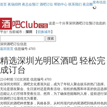
发布信息
首页
夜场招聘
夜总会预订
酒吧订位
帮助中心
联系我们
夜店圈
这是一个分享深圳酒吧订位预订信息的
平台!
当前城市：
深圳
【
切换城市
】
搜索
深圳酒吧订位信息
返回首页
信息编号:4703
精选深圳光明区酒吧 轻松完
成订台
22小时前
532次浏览
信息编号:4703
在深圳光明区，酒吧文化逐渐兴起，成为了年轻人聚会娱乐的热门选择。
无论是朋友聚会、生日派对还是商务活动，轻松的氛围和丰富的饮品选择
总能让人们尽情享受夜生活。然而，为了确保您能顺利入座，提前进行深
圳酒吧订位显得尤为重要。
光明区的酒吧种类繁多，风格各异。从时尚现代的鸡尾酒吧到独具特色的