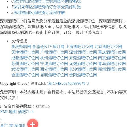
6
深圳坪山区酒吧订位实用技巧助你畅玩
7
深圳龙华区酒吧预约订台享受美好时光
8
深圳福田区酒吧预订流程详解
深圳酒吧Club订位网为您分享最新最全的深圳酒吧订位，深圳酒吧预订，
深圳酒吧消费，深圳酒吧大全，深圳酒吧排名，深圳酒吧推荐信息，以及
深圳最好玩的酒吧一条街卡座订位、订台、预订电话信息！
友情链接
夜场招聘网
夜总会KTV预订网
上海酒吧订位网
北京酒吧订位网
天津酒吧订位网
广州酒吧订位网
深圳酒吧订位网
重庆酒吧订位网
成都酒吧订位网
杭州酒吧订位网
东莞酒吧订位网
南京酒吧订位网
苏州酒吧订位网
宁波酒吧订位网
无锡酒吧订位网
青岛酒吧订位网
武汉酒吧订位网
西安酒吧订位网
长沙酒吧订位网
郑州酒吧订位网
合肥酒吧订位网
昆明酒吧订位网
贵阳酒吧订位网
Copyright © 2024 酒吧Club
滇ICP备2024039990号-3
免责声明：本站内容由用户自行发布，本站只提供交流渠道，不对内容真
实性负责！
广告合作咨询微信：kefuclub
XML地图
酒吧Club
↑
首页
夜场招聘