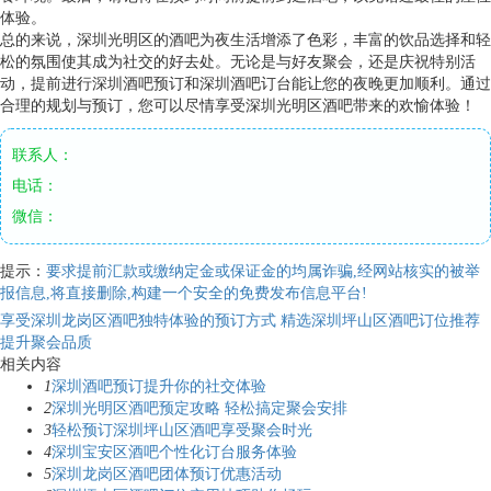
体验。
总的来说，深圳光明区的酒吧为夜生活增添了色彩，丰富的饮品选择和轻
松的氛围使其成为社交的好去处。无论是与好友聚会，还是庆祝特别活
动，提前进行深圳酒吧预订和深圳酒吧订台能让您的夜晚更加顺利。通过
合理的规划与预订，您可以尽情享受深圳光明区酒吧带来的欢愉体验！
联系人：
电话：
微信：
提示：
要求提前汇款或缴纳定金或保证金的均属诈骗,经网站核实的被举
报信息,将直接删除,构建一个安全的免费发布信息平台!
享受深圳龙岗区酒吧独特体验的预订方式
精选深圳坪山区酒吧订位推荐
提升聚会品质
相关内容
1
深圳酒吧预订提升你的社交体验
2
深圳光明区酒吧预定攻略 轻松搞定聚会安排
3
轻松预订深圳坪山区酒吧享受聚会时光
4
深圳宝安区酒吧个性化订台服务体验
5
深圳龙岗区酒吧团体预订优惠活动