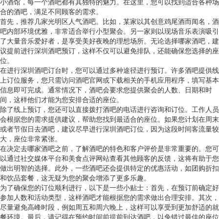
小酒馆，每一个酒吧都有其独特的魅力。在这里，您可以找到适合各种场
合的酒吧，满足不同顾客的需求。
首先，推荐几家光明区人气酒吧。比如，某家以其创意鸡尾酒而闻名，酒
吧内部环境优雅，非常适合举行小型聚会。另一家则以现场音乐表演吸引
了大量音乐爱好者，是享受美好夜晚的理想场所。无论选择哪家酒吧，建
议提前进行深圳酒吧预订，这样不仅可以避免排队，还能确保您选择的座
位。
在进行深圳酒吧订台时，您可以通过多种途径进行预订。许多酒吧提供线
上订位服务，您只需访问酒吧官网或下载相关的手机应用程序，填写基本
信息即可完成。通常情况下，酒吧会要求您提供聚会的人数、日期和时
间，这样他们才能为您安排合适的座位。
除了线上预订，您还可以直接拨打酒吧的电话进行咨询和订位。工作人员
会根据您的需求提供建议，帮助您找到最适合的座位。如果您计划在周末
或者节假日去酒吧，建议尽早进行深圳酒吧订位，因为这段时间客流量较
大，座位非常紧张。
在决定去哪家酒吧之前，了解酒吧的特色和客户评价是非常重要的。您可
以通过社交媒体平台和美食点评网站查看其他顾客的反馈，这将有助于您
做出明智的选择。此外，一些酒吧还会提供特定的优惠活动，如团购折扣
和饮品套餐，这无疑为您的聚会增添了更多乐趣。
为了确保您的订位顺利进行，以下是一些小贴士：首先，在预订前确定好
参加人数和活动类型，这样酒吧才能根据您的需求做出合理安排。其次，
尽量避免高峰时段，例如周五和周六晚上，这样可以享受到更加舒适的就
餐环境。最后，请记得在预约时间前提前到达酒吧，以免错过最佳的座位